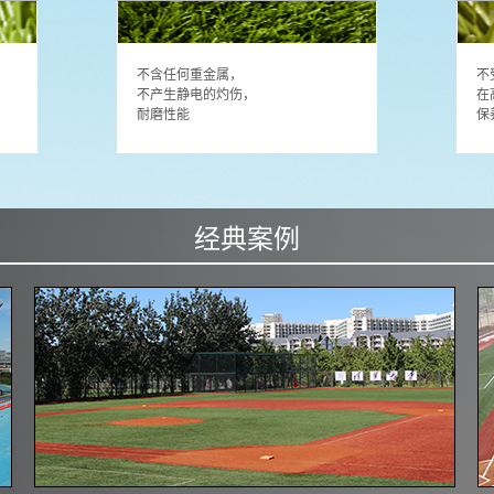
不含任何重金属，
不
不产生静电的灼伤，
在
耐磨性能
保
经典案例