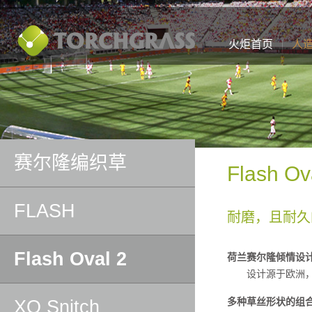
火炬首页
人
赛尔隆编织草
Flash Ov
FLASH
耐磨，且耐久
Flash Oval 2
荷兰赛尔隆倾情设
设计源于欧洲，
多种草丝形状的组
XQ Snitch