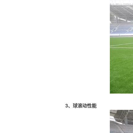
3、球滚动性能