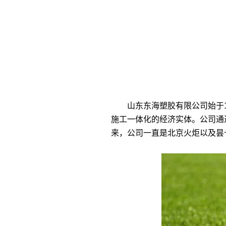
山东东海塑胶有限公司始于19
施工一体化的经济实体。公司通过IS
来，公司一直是北京火炬以及昙