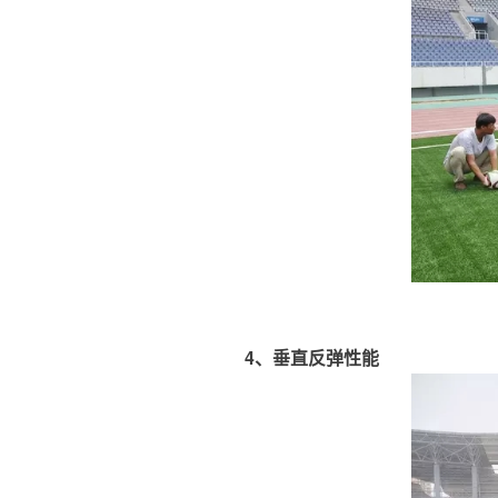
4、垂直反弹性能