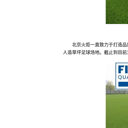
北京火炬一直致力于打造品质
人造草坪足球场地。截止到目前为