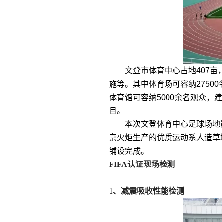
文登市体育中心占地407亩，
施等。其中体育场可容纳2750
体育馆可容纳5000余名观众，
目。
本次文登体育中心足球场地翻
京火炬生产的优质运动系人造草
铺设完成。
FIFA认证现场检测
1、减震吸收性能检测